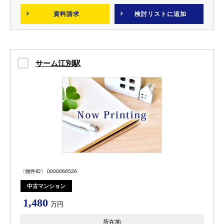
資料請求
検討リスト
に追加
サーム江別駅
〔物件ID〕 0000066526
中古マンション
1,480
万円
所在地