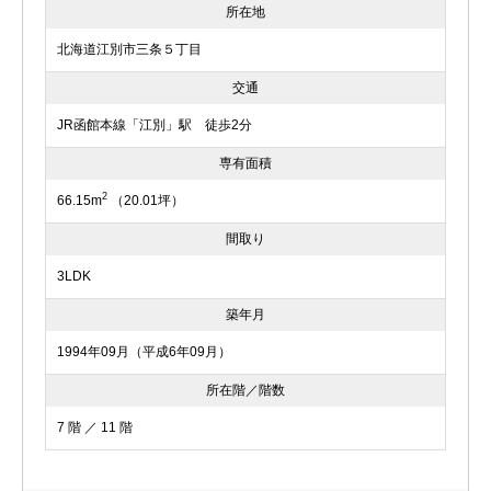
所在地
北海道江別市三条５丁目
交通
JR函館本線「江別」駅 徒歩2分
専有面積
2
66.15m
（20.01坪）
間取り
3LDK
築年月
1994年09月（平成6年09月）
所在階／階数
7 階 ／ 11 階