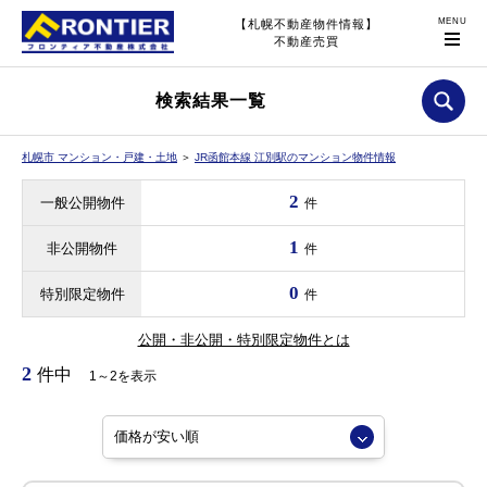
【札幌不動産物件情報】
不動産売買
検索結果一覧
札幌市 マンション・戸建・土地
＞
JR函館本線 江別駅のマンション物件情報
2
一般公開物件
件
1
非公開物件
件
0
特別限定物件
件
公開・非公開・特別限定物件とは
2
件中
1～2を表示