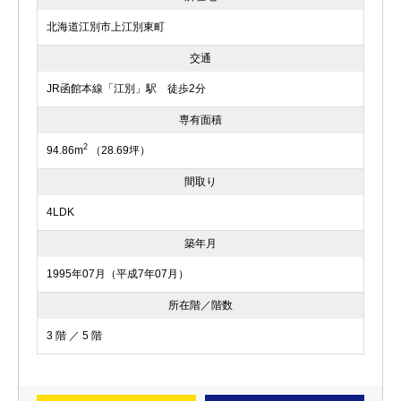
北海道江別市上江別東町
交通
JR函館本線「江別」駅 徒歩2分
専有面積
2
94.86m
（28.69坪）
間取り
4LDK
築年月
1995年07月（平成7年07月）
所在階／階数
3 階 ／ 5 階