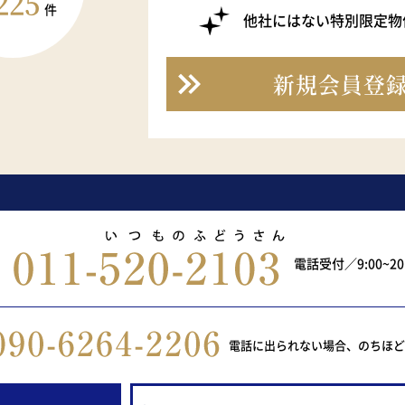
225
件
他社にはない特別限定物
新規会員登
電話受付／9:00~2
電話に出られない場合、のちほ