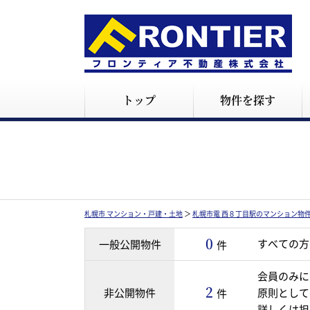
トップ
物件を探す
札幌市 マンション・戸建・土地
＞
札幌市電 西８丁目駅のマンション物
0
すべての方
一般公開物件
件
会員のみに
2
非公開物件
原則として
件
詳しくは担