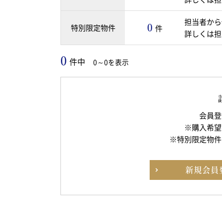
担当者から
0
特別限定物件
件
詳しくは担
0
件中
0～0を表示
会員登
※購入希望
※特別限定物件
新規
会員