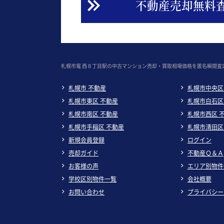
不動産売却無料
札幌市電 西８丁目駅の中古マンション売却・買取相場価格を匿名瞬間査
札幌市 不動産
札幌市中央区
札幌市東区 不動産
札幌市白石区
札幌市南区 不動産
札幌市西区 
札幌市手稲区 不動産
札幌市清田区
新規会員登録
ログイン
売却ガイド
不動産Ｑ＆Ａ
お客様の声
エリア別物件
学校区別物件一覧
会社概要
お問い合わせ
プライバシー