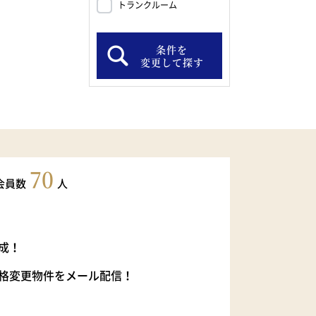
トランクルーム
条件を
変更して探す
70
会員数
人
成！
格変更物件をメール配信！