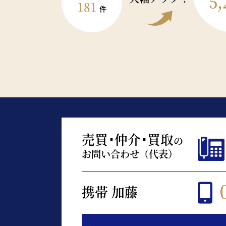
5,
181
件
売買･仲介･買取
の
お問い合わせ（代表）
携帯 加藤