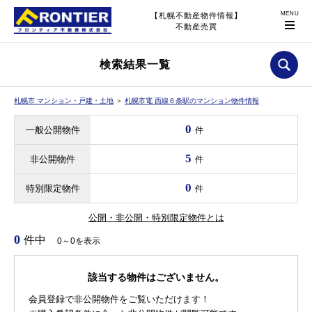
【札幌不動産物件情報】
不動産売買
検索結果一覧
札幌市 マンション・戸建・土地
＞
札幌市電 西線６条駅のマンション物件情報
0
一般公開物件
件
5
非公開物件
件
0
特別限定物件
件
公開・非公開・特別限定物件とは
0
件中
0～0を表示
該当する物件はございません。
会員登録で非公開物件をご覧いただけます！