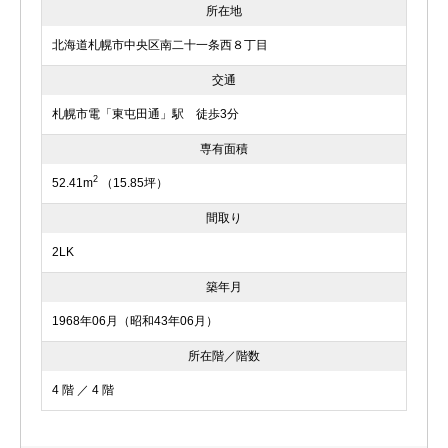
所在地
北海道札幌市中央区南二十一条西８丁目
交通
札幌市電「東屯田通」駅 徒歩3分
専有面積
2
52.41m
（15.85坪）
間取り
2LK
築年月
1968年06月（昭和43年06月）
所在階／階数
4 階 ／ 4 階