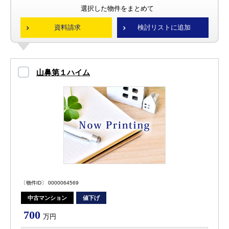
選択した物件をまとめて
資料請求
検討リストに追加
山鼻第１ハイム
〔物件ID〕 0000064569
中古マンション
値下げ
700
万円