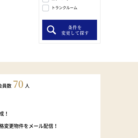
トランクルーム
条件を
変更して探す
70
会員数
人
成！
格変更物件をメール配信！