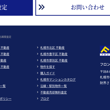
査定
お問い合わせ
名瞬間査定
 不動産
札幌市北区 不動産
 不動産
札幌市豊平区 不動産
不動産
札幌市厚別区 不動産
フロ
 不動産
物件を探す
〒064-
購入ガイド
札幌市
札幌市マンションカタログ
財界さ
一覧
沿線・駅別物件一覧
不動産売却無料査定
ポリシー
ブログ