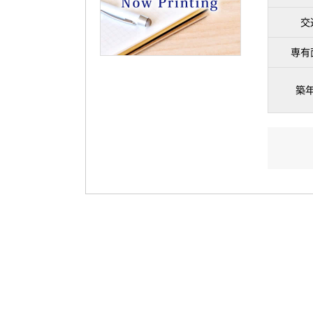
交
専有
築