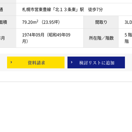
通
札幌市営東豊線「北１３条東」駅 徒歩7分
2
面積
79.20m
（23.95坪）
間取り
3L
1974年09月（昭和49年09
5 階
年月
所在階／階数
月）
階
資料請求
検討リスト
に追加