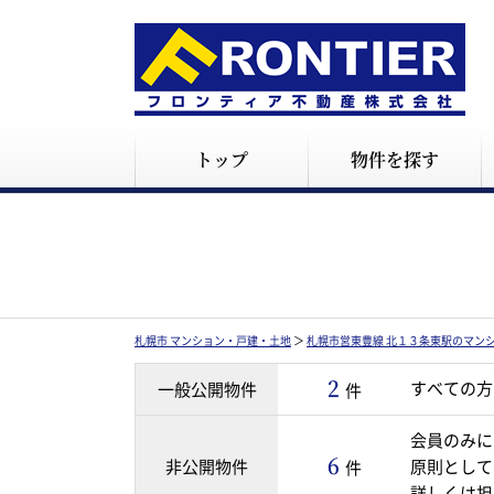
トップ
物件を探す
札幌市 マンション・戸建・土地
＞
札幌市営東豊線 北１３条東駅のマン
2
すべての方
一般公開物件
件
会員のみに
6
非公開物件
原則として
件
詳しくは担