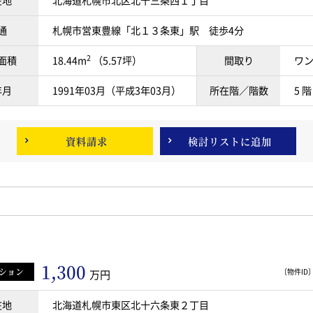
在地
北海道札幌市北区北十三条西１丁目
通
札幌市営東豊線「北１３条東」駅 徒歩4分
2
面積
18.44m
（5.57坪）
間取り
ワ
年月
1991年03月（平成3年03月）
所在階／階数
5 階
資料請求
検討リスト
に追加
1,300
ション
〔物件ID〕 
万円
在地
北海道札幌市東区北十六条東２丁目