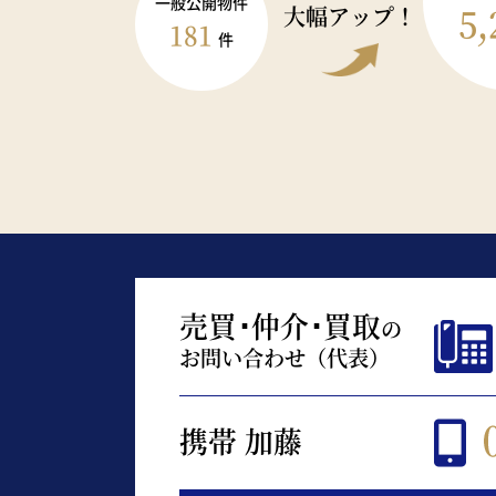
一般公開物件
5,
大幅アップ！
181
件
売買･仲介･買取
の
お問い合わせ（代表）
携帯 加藤