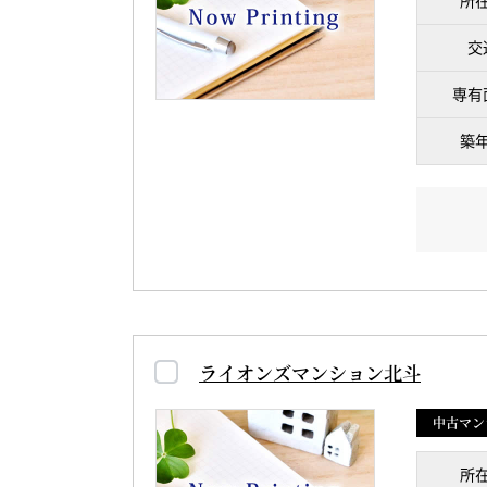
所
交
専有
築
ライオンズマンション北斗
中古マン
所