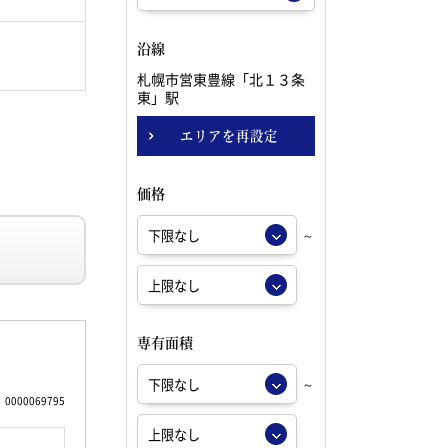
沿線
札幌市営東豊線「北１３条
東」駅
エリアを再設定
価格
～
専有面積
～
0000069795